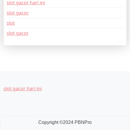
slot gacor hari ini
slot gacor
slot
slot gacor
slot gacor hari ini
Copyright ©2024
PBNPro