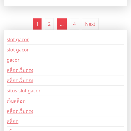
1
2
…
4
Next
P
o
slot gacor
s
slot gacor
t
gacor
s
p
สล็อตเว็บตรง
a
สล็อตเว็บตรง
g
situs slot gacor
i
เว็บสล็อต
n
สล็อตเว็บตรง
a
สล็อต
t