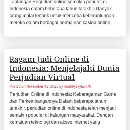
Tantangan Perjudian online semakin populer di
Indonesia dalam beberapa tahun terakhir. Banyak
orang mulai tertarik untuk mencoba keberuntungan
mereka dalam berbagai permainan kasino online,
Ragam Judi Online di
Indonesia: Menjelajahi Dunia
Perjudian Virtual
Posted on
November 12, 2025
by
healthyskylark70
Perjudian Online di Indonesia: Keberagaman Game
dan Perkembangannya Dalam beberapa tahun
terakhir, perjudian online di Indonesia telah menjadi
semakin populer di kalangan masyarakat. Dengan
kemajuan teknologi dan akses internet yang